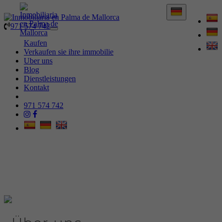
971 574 742
971 574 742
Toggle
navigation
Kaufen
Verkaufen sie ihre immobilie
Uber uns
Blog
Dienstleistungen
Kontakt
971 574 742