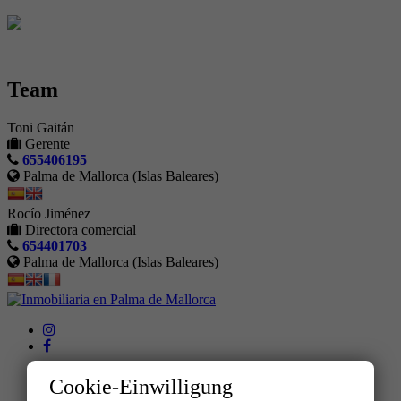
Team
Toni Gaitán
Gerente
655406195
Palma de Mallorca (Islas Baleares)
Rocío Jiménez
Directora comercial
654401703
Palma de Mallorca (Islas Baleares)
Cookie-Einwilligung